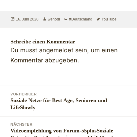
Veröffentlicht
Autor
Kategorien
Schlagwörter
16. Juni 2020
wehodi
#Deutschland
YouTube
am
Schreibe einen Kommentar
Du musst
angemeldet
sein, um einen
Kommentar abzugeben.
Beitragsnavigation
VORHERIGER
Soziale Netze für Best Age, Senioren und
Vorheriger
LifeSlowly
Beitrag:
NÄCHSTER
Videoempfehlung von Forum-55plusSoziale
Nächster