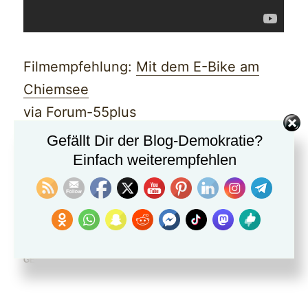
Filmempfehlung:
Mit dem E-Bike am
Chiemsee
via
Forum-55plus
Gefällt Dir der Blog-Demokratie?
Einfach weiterempfehlen
TEILE DIESEN ARTIKEL MIT
Telegram
Reddit
Threads
WhatsApp
Mastodon
Bluesky
GEFÄLLT MIR: