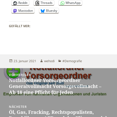
Reddit
Threads
WhatsApp
Mastodon
Bluesky
GEFÄLLT MIR:
Veröffentlicht
Autor
Kategorien
23. Januar 2021
wehodi
#Demografie
am
Beitragsnavigation
VORHERIGER
Notfallordner Vorsorgeordner
Vorheriger
Generalvollmacht Vorsorgevollmacht –
Beitrag:
Ab 18 eine Pflicht für Jeden
NÄCHSTER
Öl, Gas, Fracking, Rechtspopulisten,
Nächster