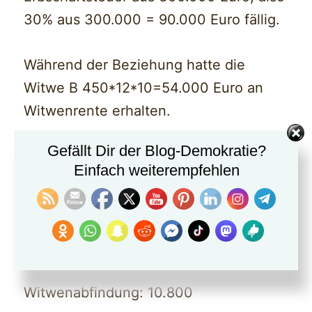
30% aus 300.000 = 90.000 Euro fällig.
Während der Beziehung hatte die
Witwe B 450*12*10=54.000 Euro an
Witwenrente erhalten.
Gefällt Dir der Blog-Demokratie?
Hätte die Witwe also geheiratet, dann
Einfach weiterempfehlen
hätte sie eine Witwenabfindung 10.800
ebenso erhalten.
Die Vergünstigung bei Heirat:
Witwenabfindung: 10.800