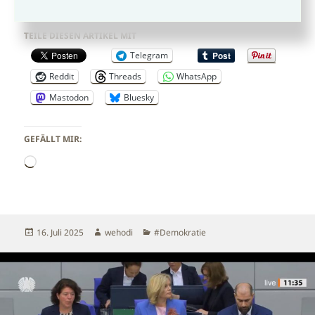
TEILE DIESEN ARTIKEL MIT
Telegram
Reddit
Threads
WhatsApp
Mastodon
Bluesky
GEFÄLLT MIR:
Wird
geladen …
Veröffentlicht
Autor
Kategorien
16. Juli 2025
wehodi
#Demokratie
am