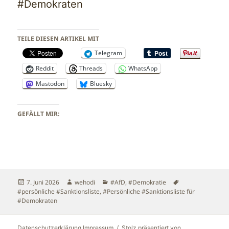
#Demokraten
TEILE DIESEN ARTIKEL MIT
Telegram
Reddit
Threads
WhatsApp
Mastodon
Bluesky
GEFÄLLT MIR:
Veröffentlicht
Autor
Kategorien
Schlagwörter
7. Juni 2026
wehodi
#AfD
,
#Demokratie
am
#persönliche #Sanktionsliste
,
#Persönliche #Sanktionsliste für
#Demokraten
Datenschutzerklärung Impressum
Stolz präsentiert von